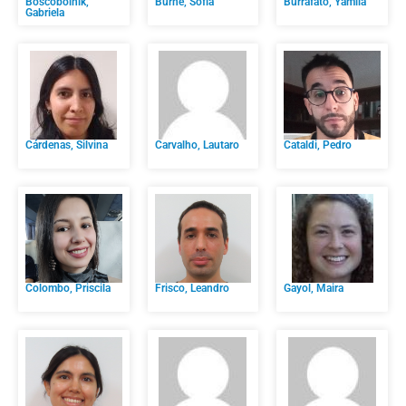
Boscoboinik,
Burne, Sofía
Burrafato, Yamila
Gabriela
Cárdenas, Silvina
Carvalho, Lautaro
Cataldi, Pedro
Colombo, Priscila
Frisco, Leandro
Gayol, Maira