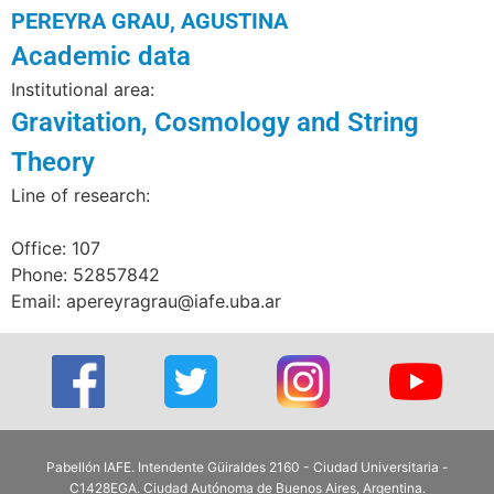
PEREYRA GRAU, AGUSTINA
Academic data
Institutional area:
Gravitation, Cosmology and String
Theory
Line of research:
Office: 107
Phone: 52857842
Email: apereyragrau@iafe.uba.ar
Pabellón IAFE. Intendente Güiraldes 2160 - Ciudad Universitaria -
C1428EGA. Ciudad Autónoma de Buenos Aires, Argentina.