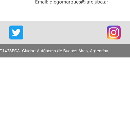
Email: diegomarques@iafe.uba.ar
 - C1428EGA. Ciudad Autónoma de Buenos Aires, Argentina.