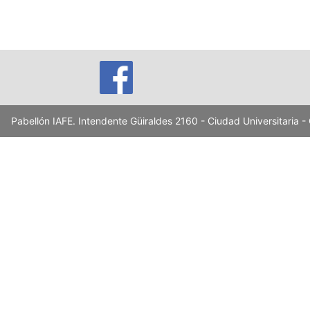
Pabellón IAFE. Intendente Güiraldes 2160 - Ciudad Universitaria