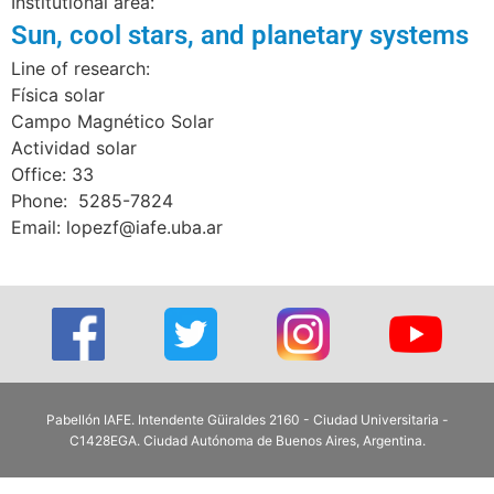
Institutional area:
Sun, cool stars, and planetary systems
Line of research:
Física solar
Campo Magnético Solar
Actividad solar
Office: 33
Phone: 5285-7824
Email: lopezf@iafe.uba.ar
Pabellón IAFE. Intendente Güiraldes 2160 - Ciudad Universitaria -
C1428EGA. Ciudad Autónoma de Buenos Aires, Argentina.