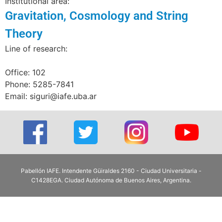
Institutional area:
Gravitation, Cosmology and String
Theory
Line of research:
Office: 102
Phone: 5285-7841
Email: siguri@iafe.uba.ar
Pabellón IAFE. Intendente Güiraldes 2160 - Ciudad Universitaria -
C1428EGA. Ciudad Autónoma de Buenos Aires, Argentina.