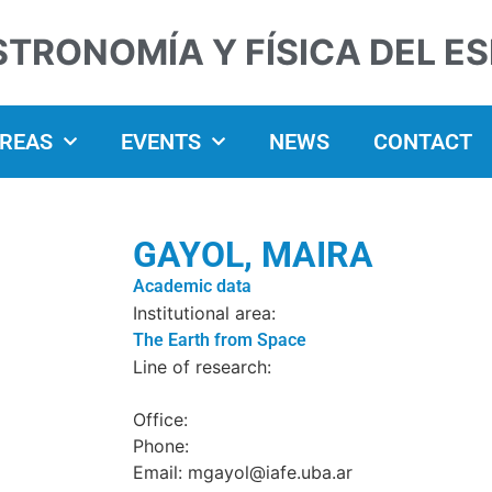
STRONOMÍA Y FÍSICA DEL E
AREAS
EVENTS
NEWS
CONTACT
GAYOL, MAIRA
Academic data
Institutional area:
The Earth from Space
Line of research:
Office:
Phone:
Email: mgayol@iafe.uba.ar