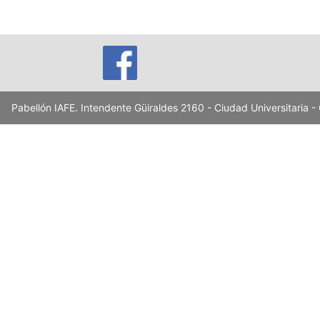
Pabellón IAFE. Intendente Güiraldes 2160 - Ciudad Universitaria