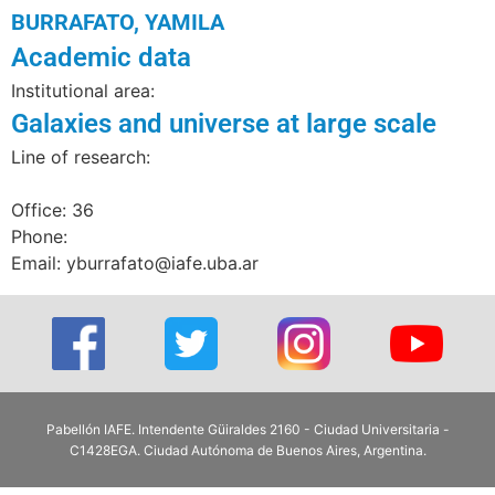
BURRAFATO, YAMILA
Academic data
Institutional area:
Galaxies and universe at large scale
Line of research:
Office: 36
Phone:
Email: yburrafato@iafe.uba.ar
Pabellón IAFE. Intendente Güiraldes 2160 - Ciudad Universitaria -
C1428EGA. Ciudad Autónoma de Buenos Aires, Argentina.