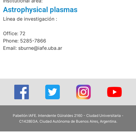
Institutional area:
Astrophysical plasmas
Línea de investigación :
Office: 72
Phone: 5285-7866
Email: sburne@iafe.uba.ar
Pabellón IAFE. Intendente Güiraldes 2160 - Ciudad Universitaria -
C1428EGA. Ciudad Autónoma de Buenos Aires, Argentina.