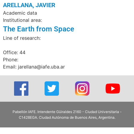
ARELLANA, JAVIER
Academic data
Institutional area:
The Earth from Space
Line of research:
Office: 44
Phone:
Email: jarellana@iafe.uba.ar
Pabellón IAFE. Intendente Güiraldes 2160 - Ciudad Universitaria -
C1428EGA. Ciudad Autónoma de Buenos Aires, Argentina.