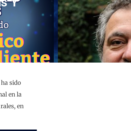
as Y
 ha sido
al en la
rales, en