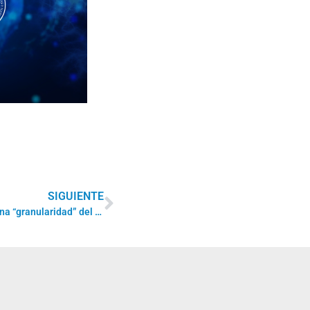
SIGUIENTE
¿Podría la cosmología revelarnos una “granularidad” del espacio-tiempo?