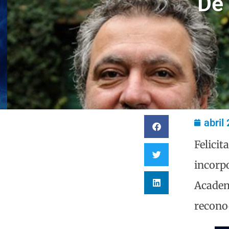
De 
abril
Felicit
incorp
Academi
reconoc