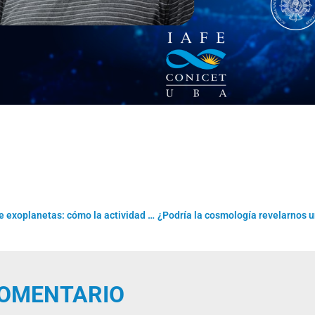
Afinando la búsqueda de exoplanetas: cómo la actividad estelar afecta las señales espectrales
COMENTARIO