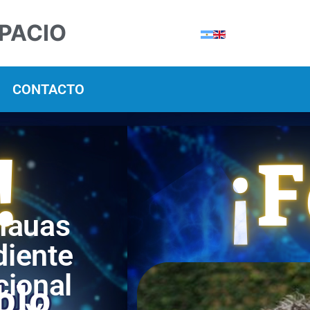
SPACIO
CONTACTO
 Mauas
iente
cional